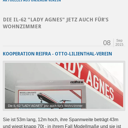
AKTUELLES AUS UNSEREM VEREIN
DIE IL-62 "LADY AGNES" JETZ AUCH FÜR'S
WOHNZIMMER
Sep
08
2015
KOOPERATION REIFRA - OTTO-LILIENTHAL-VEREIN
Die IL-62 "LADY AGNES" jetz auch für's Wohnzimmer
Sie ist 53m lang, 12m hoch, ihre Spannweite beträgt 43m
und wiegt knapp 70t - in ihrem Fall Modellmaße und sie ist