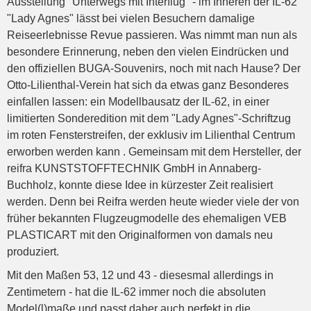
Ausstellung "Unterwegs mit Interflug" - im Inneren der IL-62
"Lady Agnes" lässt bei vielen Besuchern damalige
Reiseerlebnisse Revue passieren. Was nimmt man nun als
besondere Erinnerung, neben den vielen Eindrücken und
den offiziellen BUGA-Souvenirs, noch mit nach Hause? Der
Otto-Lilienthal-Verein hat sich da etwas ganz Besonderes
einfallen lassen: ein Modellbausatz der IL-62, in einer
limitierten Sonderedition mit dem "Lady Agnes"-Schriftzug
im roten Fensterstreifen, der exklusiv im Lilienthal Centrum
erworben werden kann . Gemeinsam mit dem Hersteller, der
reifra KUNSTSTOFFTECHNIK GmbH in Annaberg-
Buchholz, konnte diese Idee in kürzester Zeit realisiert
werden. Denn bei Reifra werden heute wieder viele der von
früher bekannten Flugzeugmodelle des ehemaligen VEB
PLASTICART mit den Originalformen von damals neu
produziert.
Mit den Maßen 53, 12 und 43 - diesesmal allerdings in
Zentimetern - hat die IL-62 immer noch die absoluten
Model(l)maße und passt daher auch perfekt in die