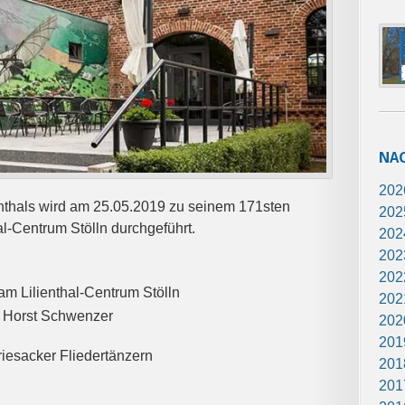
NA
202
enthals wird am 25.05.2019 zu seinem 171sten
202
al-Centrum Stölln durchgeführt.
202
202
202
m Lilienthal-Centrum Stölln
202
n Horst Schwenzer
202
201
esacker Fliedertänzern
201
201