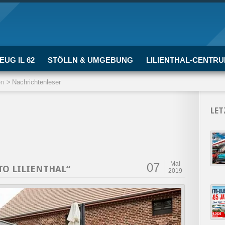
EUG IL 62
STÖLLN & UMGEBUNG
LILIENTHAL-CENTR
en
Nachrichtenleser
LET
Mai
07
TO LILIENTHAL“
2019