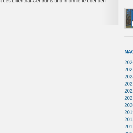
 des Lilienthal-Centrums und informierte über den
NA
202
202
202
202
202
202
202
201
201
201