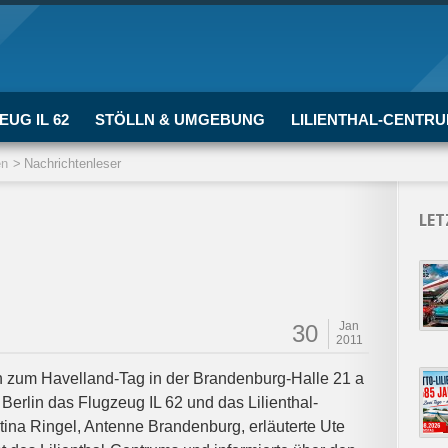
EUG IL 62
STÖLLN & UMGEBUNG
LILIENTHAL-CENTR
en
Nachrichtenleser
LET
Jan
30
2011
ein zum Havelland-Tag in der Brandenburg-Halle 21 a
erlin das Flugzeug IL 62 und das Lilienthal-
tina Ringel, Antenne Brandenburg, erläuterte Ute