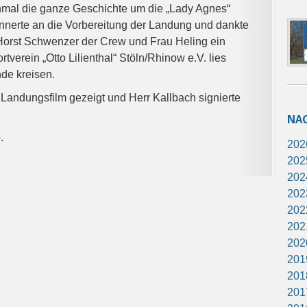
inmal die ganze Geschichte um die „Lady Agnes“
innerte an die Vorbereitung der Landung und dankte
 Horst Schwenzer der Crew und Frau Heling ein
tverein „Otto Lilienthal“ Stöln/Rhinow e.V. lies
de kreisen.
andungsfilm gezeigt und Herr Kallbach signierte
NA
.
202
202
202
202
202
202
202
201
201
201