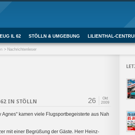
EUG IL 62
STÖLLN & UMGEBUNG
LILIENTHAL-CENTR
en
Nachrichtenleser
LET
Okt
26
 62 IN STÖLLN
2009
y Agnes“ kamen viele Flugsportbegeisterte aus Nah
er mit einer Begrüßung der Gäste. Herr Heinz-