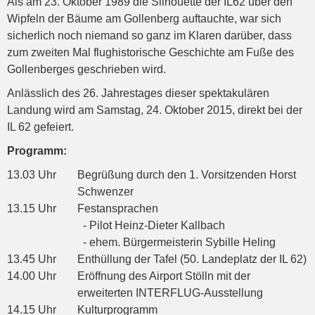
Als am 23. Oktober 1989 die Silhouette der IL62 über den
Wipfeln der Bäume am Gollenberg auftauchte, war sich
sicherlich noch niemand so ganz im Klaren darüber, dass
zum zweiten Mal flughistorische Geschichte am Fuße des
Gollenberges geschrieben wird.
Anlässlich des 26. Jahrestages dieser spektakulären
Landung wird am Samstag, 24. Oktober 2015, direkt bei der
IL 62 gefeiert.
Programm:
13.03 Uhr
Begrüßung durch den 1. Vorsitzenden Horst
Schwenzer
13.15 Uhr
Festansprachen
- Pilot Heinz-Dieter Kallbach
- ehem. Bürgermeisterin Sybille Heling
13.45 Uhr
Enthüllung der Tafel (50. Landeplatz der IL 62)
14.00 Uhr
Eröffnung des Airport Stölln mit der
erweiterten INTERFLUG-Ausstellung
14.15 Uhr
Kulturprogramm