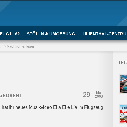
EUG IL 62
STÖLLN & UMGEBUNG
LILIENTHAL-CENTR
en
Nachrichtenleser
LET
Mai
29
 GEDREHT
2008
hat Ihr neues Musikvideo Ella Elle L'a im Flugzeug