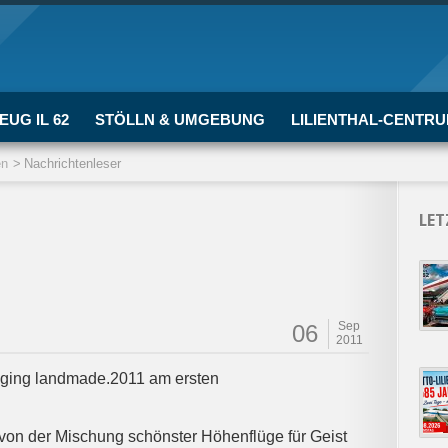
EUG IL 62
STÖLLN & UMGEBUNG
LILIENTHAL-CENTR
en
Nachrichtenleser
LET
Sep
06
2011
e ging landmade.2011 am ersten
t von der Mischung schönster Höhenflüge für Geist