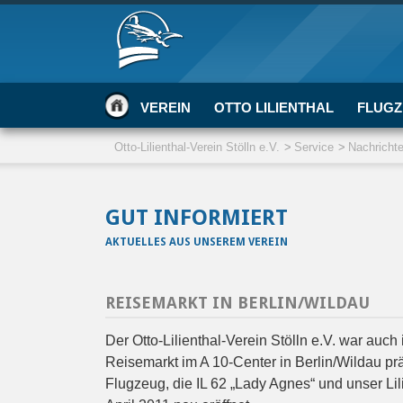
VEREIN
OTTO LILIENTHAL
FLUGZ
Otto-Lilienthal-Verein Stölln e.V.
Service
Nachricht
GUT INFORMIERT
AKTUELLES AUS UNSEREM VEREIN
REISEMARKT IN BERLIN/WILDAU
Der Otto-Lilienthal-Verein Stölln e.V. war auc
Reisemarkt im A 10-Center in Berlin/Wildau prä
Flugzeug, die IL 62 „Lady Agnes“ und unser Lil