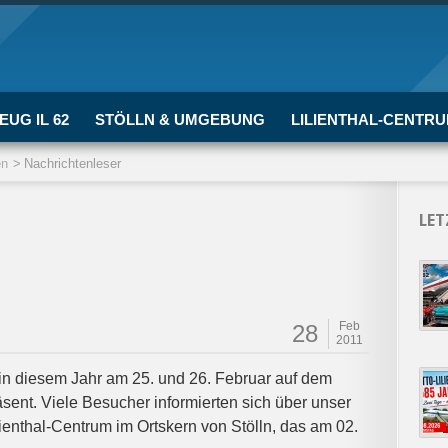
EUG IL 62
STÖLLN & UMGEBUNG
LILIENTHAL-CENTR
en
Nachrichtenleser
LET
Feb
28
2011
h in diesem Jahr am 25. und 26. Februar auf dem
sent. Viele Besucher informierten sich über unser
ienthal-Centrum im Ortskern von Stölln, das am 02.